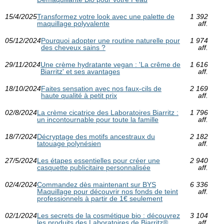
15/4/2025
Transformez votre look avec une palette de
1 392
maquillage polyvalente
aff.
05/12/2024
Pourquoi adopter une routine naturelle pour
1 974
des cheveux sains ?
aff.
29/11/2024
Une crème hydratante vegan : 'La crême de
1 616
Biarritz' et ses avantages
aff.
18/10/2024
Faites sensation avec nos faux-cils de
2 169
haute qualité à petit prix
aff.
02/8/2024
La crème cicatrice des Laboratoires Biarritz :
1 796
un incontournable pour toute la famille
aff.
18/7/2024
Décryptage des motifs ancestraux du
2 182
tatouage polynésien
aff.
27/5/2024
Les étapes essentielles pour créer une
2 940
casquette publicitaire personnalisée
aff.
02/4/2024
Commandez dès maintenant sur BYS
6 336
Maquillage pour découvrir nos fonds de teint
aff.
professionnels à partir de 1€ seulement
02/1/2024
Les secrets de la cosmétique bio : découvrez
3 104
les produits des Laboratoires de Biarritz®
aff.