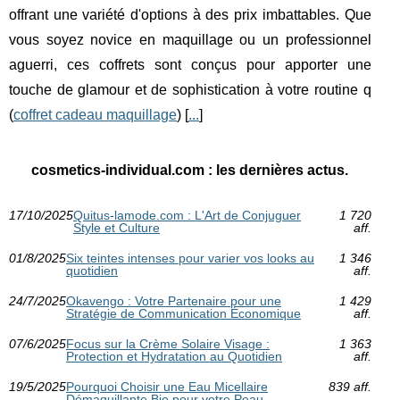
offrant une variété d'options à des prix imbattables. Que
vous soyez novice en maquillage ou un professionnel
aguerri, ces coffrets sont conçus pour apporter une
touche de glamour et de sophistication à votre routine q
(
coffret cadeau maquillage
) [
...
]
cosmetics-individual.com : les dernières actus.
17/10/2025
Quitus-lamode.com : L'Art de Conjuguer
1 720
Style et Culture
aff.
01/8/2025
Six teintes intenses pour varier vos looks au
1 346
quotidien
aff.
24/7/2025
Okavengo : Votre Partenaire pour une
1 429
Stratégie de Communication Économique
aff.
07/6/2025
Focus sur la Crème Solaire Visage :
1 363
Protection et Hydratation au Quotidien
aff.
19/5/2025
Pourquoi Choisir une Eau Micellaire
839 aff.
Démaquillante Bio pour votre Peau